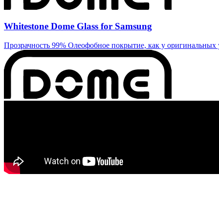
Whitestone Dome Glass for Samsung
Прозрачность 99% Олеофобное покрытие, как у оригинальных 