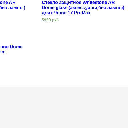
tone AR
Стекло защитное Whitestone AR
,без лампы)
Dome glass (аксессуары,без лампы)
для iPhone 17 ProMax
5990
руб.
tone Dome
 mm